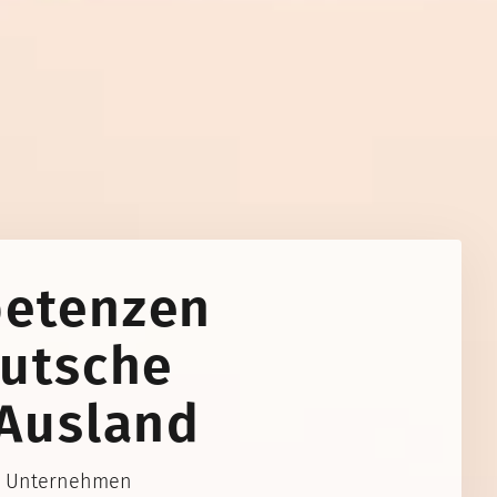
petenzen
eutsche
 Ausland
ür Unternehmen