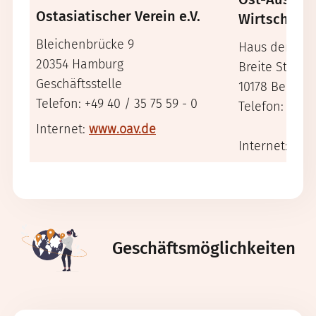
Ostasiatischer Verein e.V.
Wirtschaft
Bleichenbrücke 9
Haus der Deu
20354 Hamburg
Breite Straße
Geschäftsstelle
10178 Berlin
Telefon: +49 40 / 35 75 59 - 0
Telefon: +49 
Internet:
www.oav.de
Internet:
www
Geschäftsmöglichkeiten