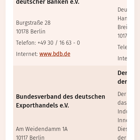
deutscher Banken e.V.
Deutsche
Handels
Burgstraße 28
Breite St
10178 Berlin
10178 Ber
Telefon: +49 30 / 16 63 - 0
Telefon: 
Internet:
www.bdb.de
Internet
Der Bu
der Deu
Der BDI 
Bundesverband des deutschen
dass Deu
Exporthandels e.V.
Industri
Innovati
Am Weidendamm 1A
Dies gel
10117 Berlin
der sozi