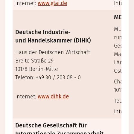
Internet:
www.gtai.de
Internet
MENA B
MENA Bu
Deutsche Industrie-
rund u
und Handelskammer (DIHK)
Geschäf
Haus der Deutschen Wirtschaft
Marktei
Breite Straße 29
Ländern
10178 Berlin-Mitte
Ostens.
Telefon: +49 30 / 203 08 - 0
Charlott
10117 Be
Internet:
www.dihk.de
Tel.: +49
Internet
Deutsche Gesellschaft für
Internationale Zusammenarbeit