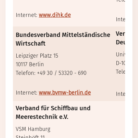
Internet:
www.dihk.de
Internet
Verband
Bundesverband Mittelständische
Deutsch
Wirtschaft
Universit
Leipziger Platz 15
D-10117 B
10117 Berlin
Telefon: 
Telefon: +49 30 / 53320 - 690
Internet:
www.bvmw-berlin.de
Internet
Verband für Schiffbau und
Meerestechnik e.V.
VSM Hamburg
Steinhöft 11