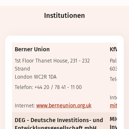
Institutionen
Berner Union
KfW
1st Floor Thanet House, 231 - 232
Palmeng
Strand
60325 F
London WC2R 1DA
Telefon: 
Telefon: +44 20 / 78 41 - 11 00
Internet
Internet:
www.berneunion.org.uk
mittels
MIGA – 
DEG - Deutsche Investitions- und
Invest
Entwicklungsgesellschaft mbH