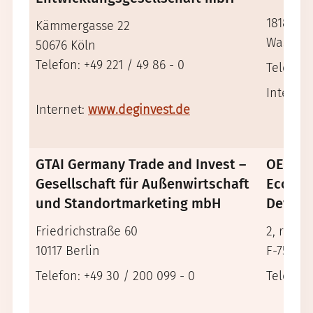
1818 H 
Kämmergasse 22
Washing
50676 Köln
Telefon: +49 221 / 49 86 - 0
Telefon:
Internet
Internet:
www.deginvest.de
GTAI Germany Trade and Invest –
OECD –
Gesellschaft für Außenwirtschaft
Econom
und Standortmarketing mbH
Devel
Friedrichstraße 60
2, rue A
10117 Berlin
F-75775 
Telefon: +49 30 / 200 099 - 0
Telefon: