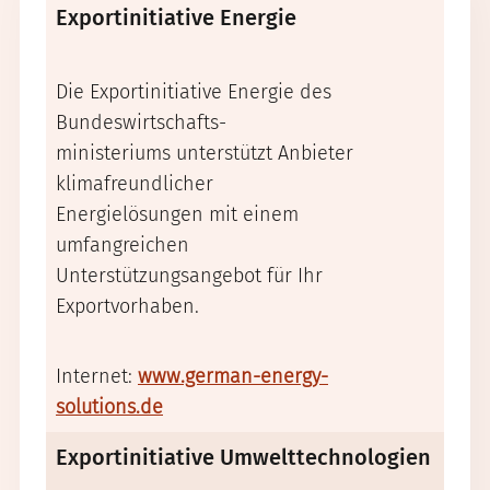
Exportinitiative Energie
Exp
Ges
Die Exportinitiative Energie des
Neue
Bundeswirtschafts-
Medi
ministeriums unterstützt Anbieter
klimafreundlicher
Die 
Energielösungen mit einem
Gesu
umfangreichen
unte
Unterstützungsangebot für Ihr
Bran
Exportvorhaben.
ersc
Inte
Internet:
www.german-energy-
gesu
solutions.de
Exportinitiative Umwelttechnologien
Expo