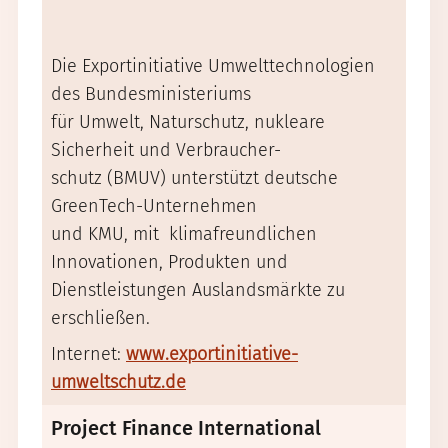
Sic
und
Die Exportinitiative Umwelttechnologien
des Bundesministeriums
Die 
für Umwelt, Naturschutz, nukleare
Sich
Sicherheit und Verbraucher-
dien
schutz (BMUV) unterstützt deutsche
Bund
GreenTech-Unternehmen
unte
und KMU, mit klimafreundlichen
zivi
Innovationen, Produkten und
der 
Dienstleistungen Auslandsmärkte zu
Aus
erschließen.
Inte
Internet:
www.exportinitiative-
expo
umweltschutz.de
Project Finance International