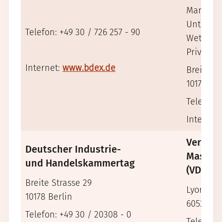
Marktwir
Unterne
Telefon: +49 30 / 726 257 - 90
Wettbew
Private
Internet:
www.bdex.de
Breite St
10178 Ber
Telefon:
Internet
Verban
Deutscher Industrie-
Maschin
und Handelskammertag
(VDMA)
Breite Strasse 29
Lyoner S
10178 Berlin
60528 Fr
Telefon: +49 30 / 20308 - 0
Telefon: 