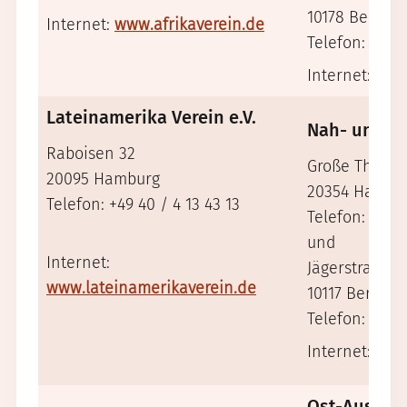
10178 Berlin
Internet:
www.afrikaverein.de
Telefon: +49 3
Internet:
www
Lateinamerika Verein e.V.
Nah- und Mi
Raboisen 32
Große Theater
20095 Hamburg
20354 Hambu
Telefon: +49 40 / 4 13 43 13
Telefon: +49 4
und
Internet:
Jägerstraße 6
www.lateinamerikaverein.de
10117 Berlin
Telefon: +49 3
Internet:
www
Ost-Aussch